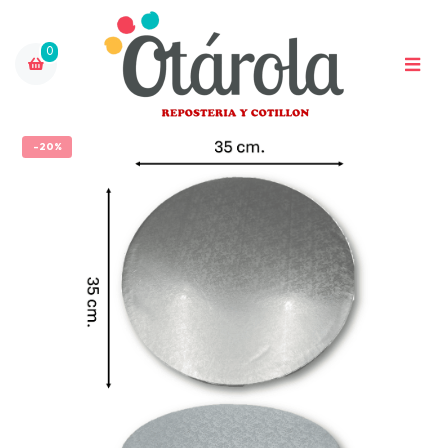
0
-20%