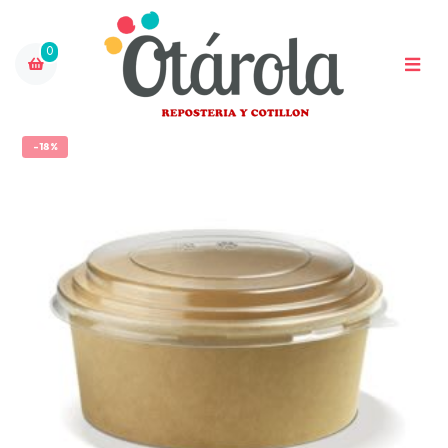
0
-18%