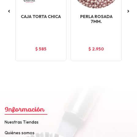
A
CAJA TORTA CHICA
PERLA ROSADA
M
E
7MM.
$ 585
$ 2.950
Información
Nuestras Tiendas
Quiénes somos