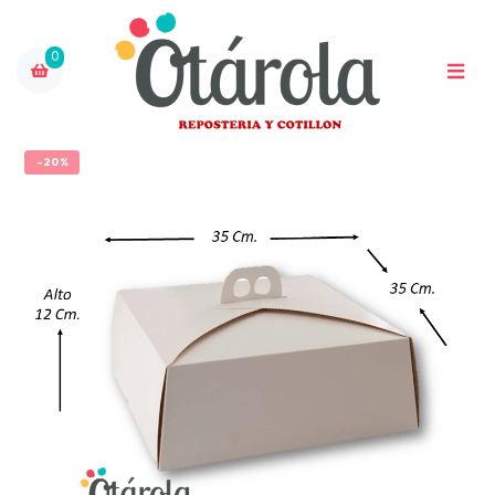
0
-20%