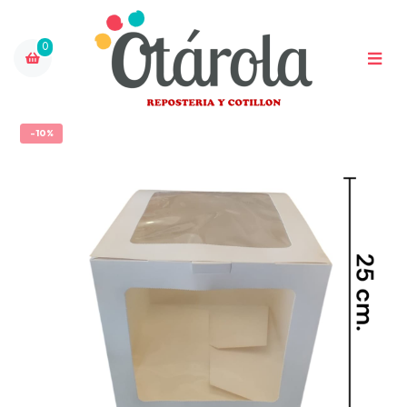
0
-10%