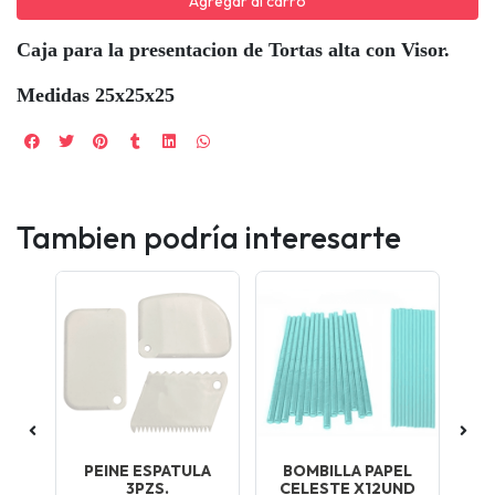
Agregar al carro
Caja para la presentacion de Tortas alta con Visor.
Medidas 25x25x25
Tambien podría interesarte
EL
PEINE ESPATULA
BOMBILLA PAPEL
B
3PZS.
CELESTE X12UND