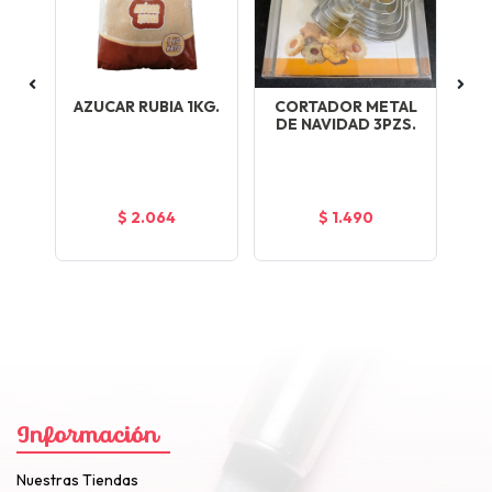
AZUCAR RUBIA 1KG.
CORTADOR METAL
DE NAVIDAD 3PZS.
A)
1
$ 2.064
$ 1.490
Información
Nuestras Tiendas