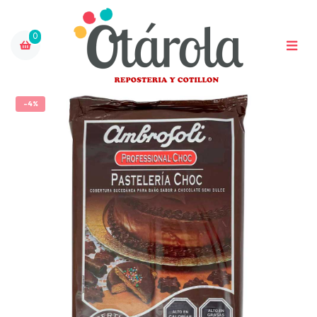
0
-4%