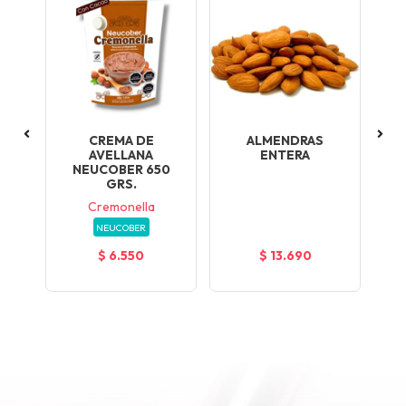
MA
CREMA DE
ALMENDRAS
LA
KG.
AVELLANA
ENTERA
O
NEUCOBER 650
GRS.
Cremonella
NEUCOBER
$ 6.550
$ 13.690