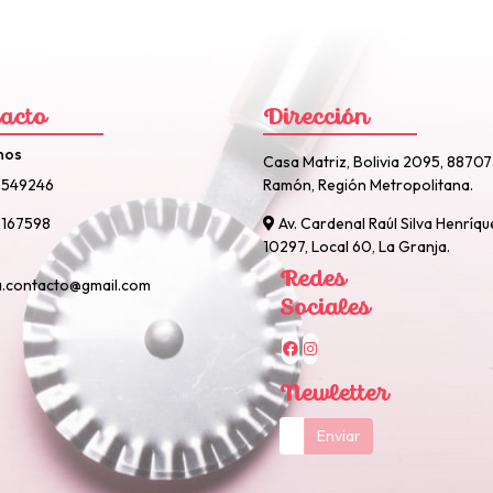
acto
Dirección
nos
Casa Matriz, Bolivia 2095, 8870
2549246
Ramón, Región Metropolitana.
167598
Av. Cardenal Raúl Silva Henríqu
10297, Local 60, La Granja.
Redes
a.contacto@gmail.com
Sociales
Newletter
Enviar