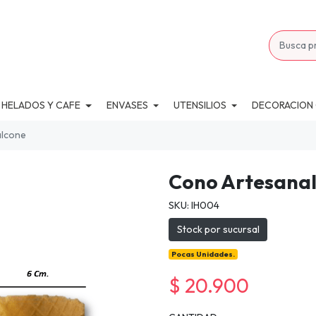
 HELADOS Y CAFE
ENVASES
UTENSILIOS
DECORACION
alcone
Cono Artesanal
SKU: IH004
Stock por sucursal
Pocas Unidades.
$ 20.900