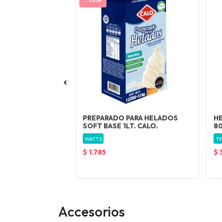
ARA HELADO-
PREPARADO PARA HELADOS
HE
SOFT BASE 1LT. CALO.
8
WATTS
TK
$ 1.785
$ 
Accesorios