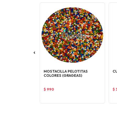
PALITO LARGO
MOSTACILLA PELOTITAS
CU
COLORES (GRAGEAS)
$ 990
$ 