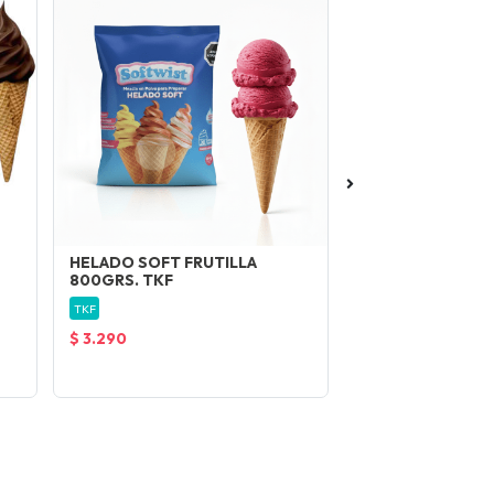
HELADO SOFT FRUTILLA
HELADO SOFT C
800GRS. TKF
800GRS. TKF
TKF
TKF
$ 3.290
$ 3.290