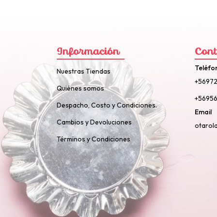
Información
Cont
Teléfo
Nuestras Tiendas
+5697
Quiénes somos
+56956
Despacho, Costo y Condiciones.
Email
Cambios y Devoluciones
otarol
Términos y Condiciones