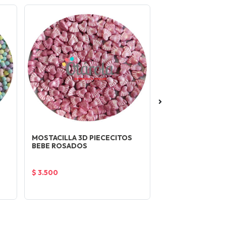
MOSTACILLA 3D PIECECITOS
MOSTACILLA PAL
BEBE ROSADOS
ROSA FUERTE
GENERICA
$ 3.500
$ 1.490