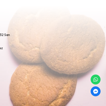
732 San
ez