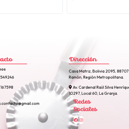
acto
Dirección
nos
Casa Matriz, Bolivia 2095, 8870
2549246
Ramón, Región Metropolitana.
167598
Av. Cardenal Raúl Silva Henríqu
10297, Local 60, La Granja.
Redes
a.contacto@gmail.com
Sociales