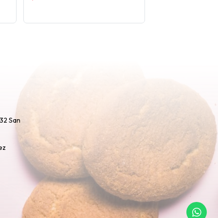
732 San
ez