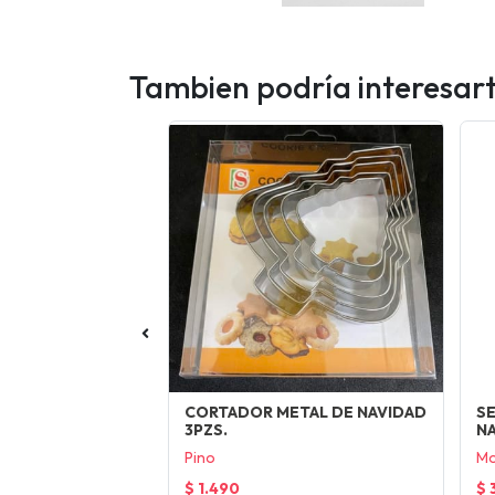
Tambien podría interesar
TAL DE NAVIDAD
CORTADOR METAL DE NAVIDAD
S
3PZS.
NA
ad
Pino
Mo
$ 1.490
$ 