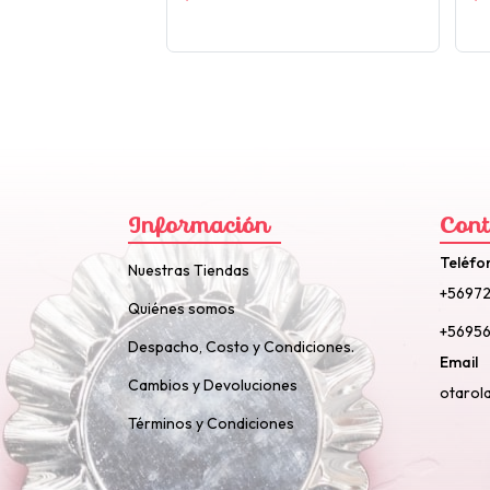
Información
Cont
Teléfo
Nuestras Tiendas
+5697
Quiénes somos
+56956
Despacho, Costo y Condiciones.
Email
Cambios y Devoluciones
otarol
Términos y Condiciones