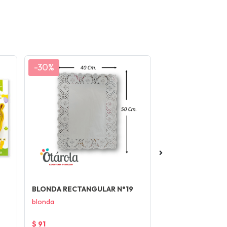
-30%
-30%
BLONDA RECTANGULAR N°19
BLONDA RECTAN
blonda
blonda
$ 91
$ 343