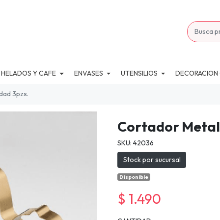
 HELADOS Y CAFE
ENVASES
UTENSILIOS
DECORACION
dad 3pzs.
Cortador Meta
SKU: 42036
Stock por sucursal
Disponible
$ 1.490