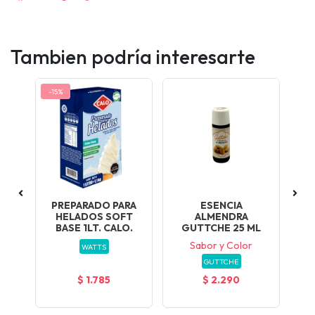
Tambien podría interesarte
-15%
-12
 2
PREPARADO PARA
ESENCIA
P
0U.
HELADOS SOFT
ALMENDRA
OZ
BASE 1LT. CALO.
GUTTCHE 25 ML
Sabor y Color
WATTS
GUTTCHE
$ 1.785
$ 2.290