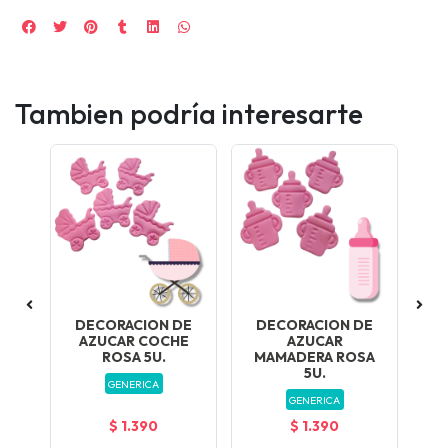
Tambien podría interesarte
DECORACION DE
DECORACION DE
D
ES
AZUCAR COCHE
AZUCAR
ADO
ROSA 5U.
MAMADERA ROSA
5U.
GENERICA
GENERICA
$ 1.390
$ 1.390