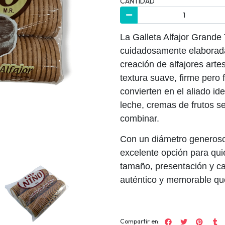
CANTIDAD
La Galleta Alfajor Grande
cuidadosamente elaborada
creación de alfajores art
textura suave, firme pero 
convierten en el aliado id
leche, cremas de frutos s
combinar.
Con un diámetro generoso,
excelente opción para qui
tamaño, presentación y ca
auténtico y memorable que 
Compartir en: