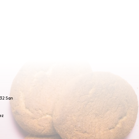
732 San
ez