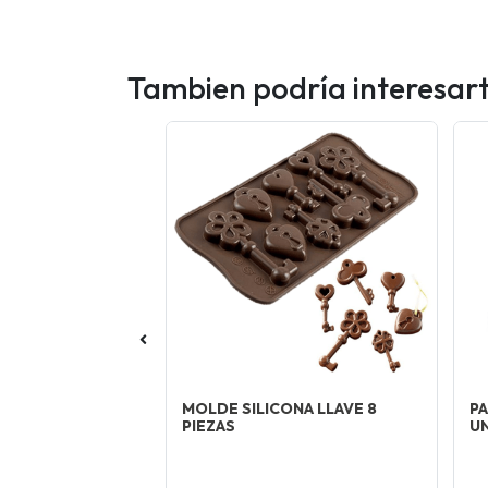
Tambien podría interesar
BLANCO COVER
MOLDE SILICONA LLAVE 8
PA
OS 10X1KG
PIEZAS
U