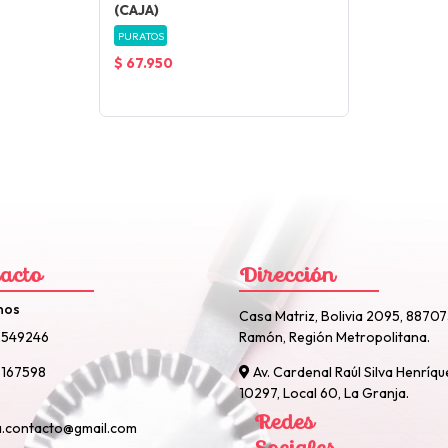
(CAJA)
PURATOS
$ 67.950
acto
Dirección
nos
Casa Matriz, Bolivia 2095, 8870
2549246
Ramón, Región Metropolitana.
167598
Av. Cardenal Raúl Silva Henríqu
10297, Local 60, La Granja.
Redes
a.contacto@gmail.com