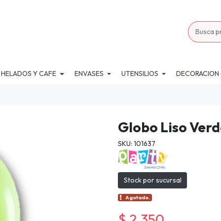
 HELADOS Y CAFE
ENVASES
UTENSILIOS
DECORACION
.
Globo Liso Verd
SKU: 101637
Stock por sucursal
Agotado.
$ 2.350