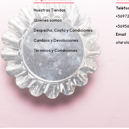
Teléfo
Nuestras Tiendas
+5697
Quiénes somos
+56956
Despacho, Costo y Condiciones.
Email
Cambios y Devoluciones
otarol
Términos y Condiciones