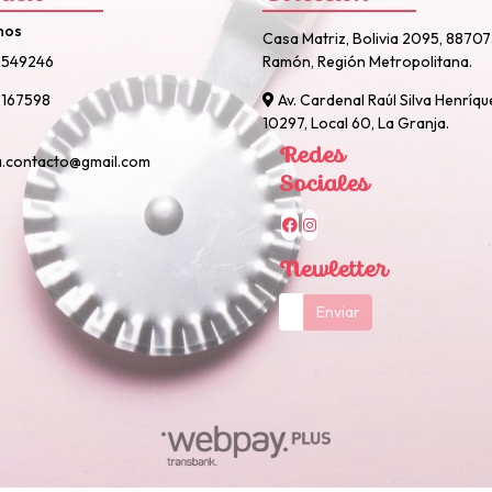
nos
Casa Matriz, Bolivia 2095, 8870
2549246
Ramón, Región Metropolitana.
167598
Av. Cardenal Raúl Silva Henríqu
10297, Local 60, La Granja.
Redes
a.contacto@gmail.com
Sociales
Newletter
Enviar