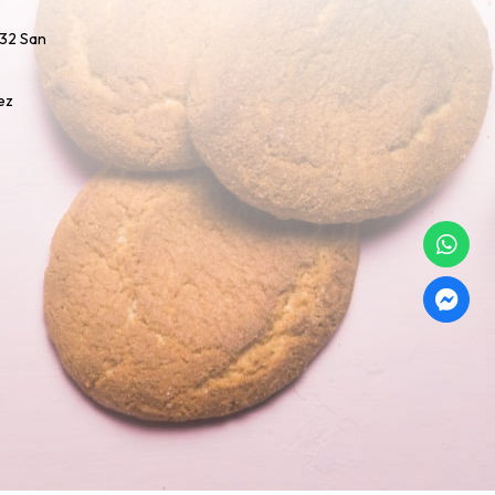
732 San
ez