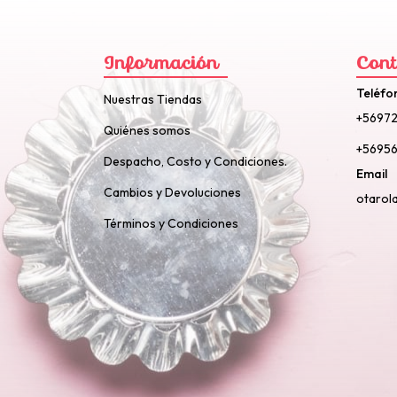
Información
Cont
Teléfo
Nuestras Tiendas
+5697
Quiénes somos
+56956
Despacho, Costo y Condiciones.
Email
Cambios y Devoluciones
otarol
Términos y Condiciones