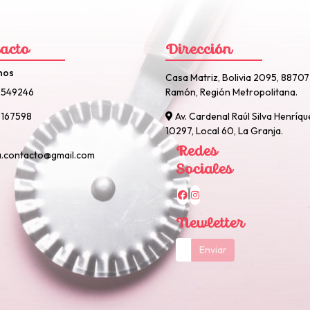
acto
Dirección
nos
Casa Matriz, Bolivia 2095, 8870
2549246
Ramón, Región Metropolitana.
167598
Av. Cardenal Raúl Silva Henríqu
10297, Local 60, La Granja.
Redes
a.contacto@gmail.com
Sociales
Newletter
Enviar