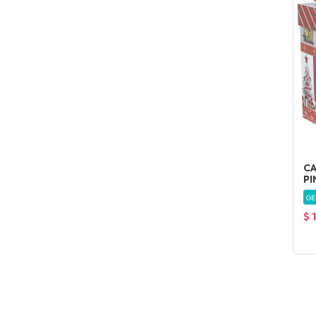
CA
PI
GE
$ 