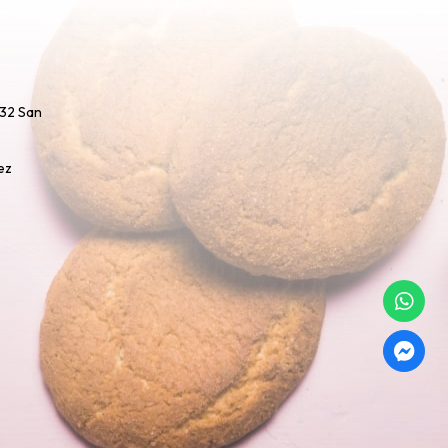
732 San
ez