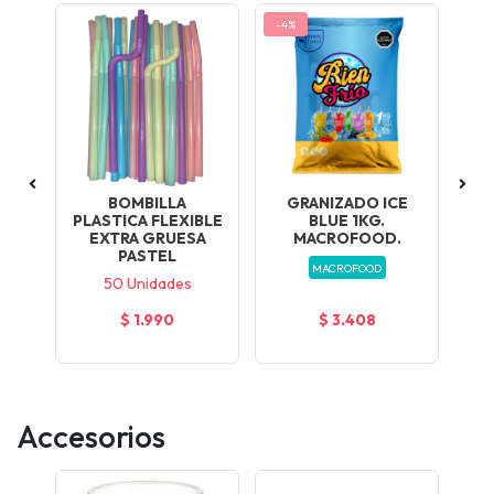
-4%
-4
O
BOMBILLA
GRANIZADO ICE
G
T.
PLASTICA FLEXIBLE
BLUE 1KG.
.
EXTRA GRUESA
MACROFOOD.
PASTEL
MACROFOOD
50 Unidades
$ 1.990
$ 3.408
Accesorios