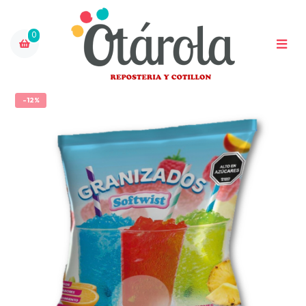
0
-12%