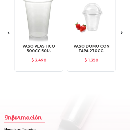
ON
VASO PLASTICO
VASO DOMO CON
V
CC.
500CC 50U.
TAPA 270CC.
TA
$ 3.490
$ 1.350
Información
Nuestras Tiendas