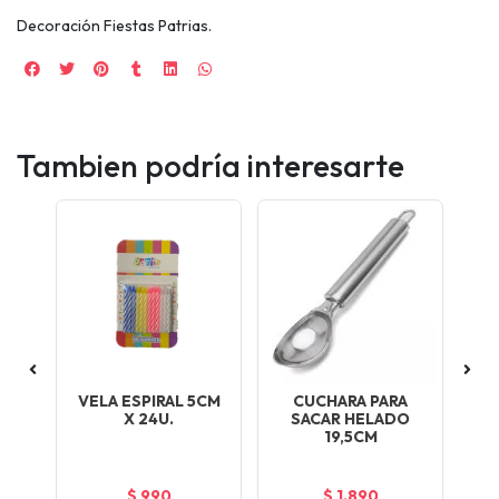
Decoración Fiestas Patrias.
Tambien podría interesarte
VELA ESPIRAL 5CM
CUCHARA PARA
O
X 24U.
SACAR HELADO
19,5CM
$ 990
$ 1.890