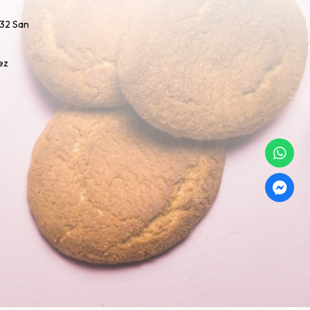
732 San
ez