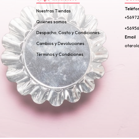
Teléfo
Nuestras Tiendas
+5697
Quiénes somos
+56956
Despacho, Costo y Condiciones.
Email
Cambios y Devoluciones
otarol
Términos y Condiciones