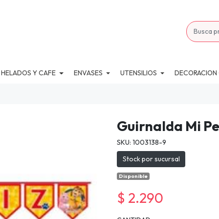
 HELADOS Y CAFE
ENVASES
UTENSILIOS
DECORACION
Guirnalda Mi P
SKU: 1003138-9
Stock por sucursal
Disponible
$ 2.290