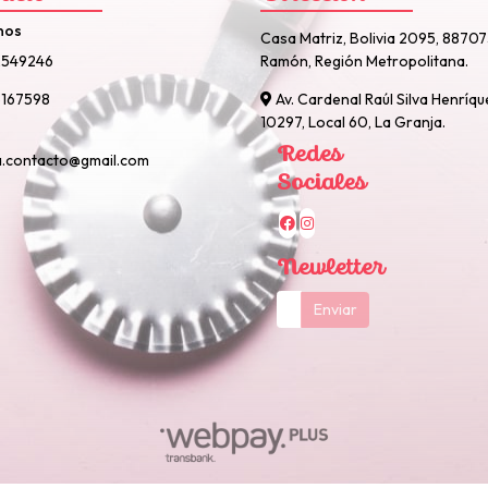
nos
Casa Matriz, Bolivia 2095, 8870
2549246
Ramón, Región Metropolitana.
167598
Av. Cardenal Raúl Silva Henríqu
10297, Local 60, La Granja.
Redes
a.contacto@gmail.com
Sociales
Newletter
Enviar