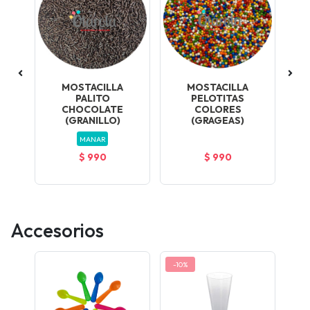
RA
MOSTACILLA
MOSTACILLA
C
C
PALITO
PELOTITAS
M
CHOCOLATE
COLORES
(GRANILLO)
(GRAGEAS)
MANAR
$ 990
$ 990
Accesorios
-10%
-12