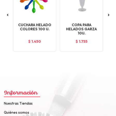
A
CUCHARA HELADO
COPA PARA
P
O
COLORES 100 U.
HELADOS GARZA
10U.
UN
$ 1.450
$ 1.755
Información
Nuestras Tiendas
Quiénes somos