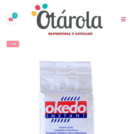
0
-4%