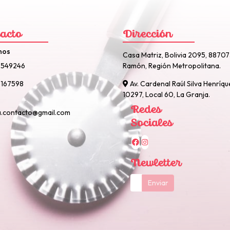
acto
Dirección
nos
Casa Matriz, Bolivia 2095, 8870
2549246
Ramón, Región Metropolitana.
167598
Av. Cardenal Raúl Silva Henríqu
10297, Local 60, La Granja.
Redes
a.contacto@gmail.com
Sociales
Newletter
Enviar