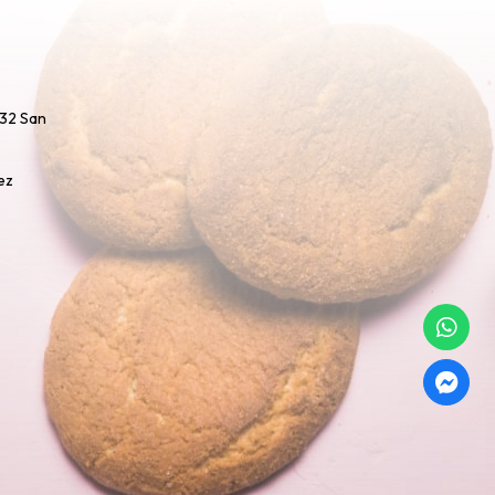
732 San
ez