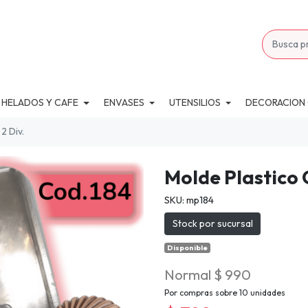
 HELADOS Y CAFE
ENVASES
UTENSILIOS
DECORACION
2 Div.
Molde Plastico 
SKU: mp184
Stock por sucursal
Disponible
Normal $ 990
Por compras sobre 10 unidades