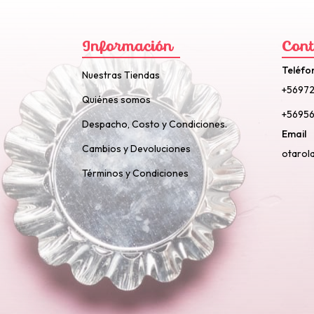
Información
Cont
Teléfo
Nuestras Tiendas
+5697
Quiénes somos
+56956
Despacho, Costo y Condiciones.
Email
Cambios y Devoluciones
otarol
Términos y Condiciones