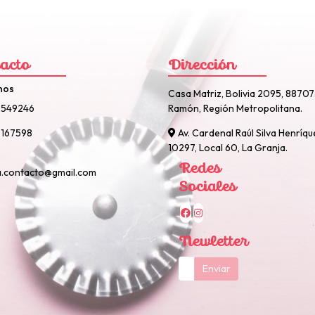
acto
Dirección
nos
Casa Matriz, Bolivia 2095, 8870
2549246
Ramón, Región Metropolitana.
167598
Av. Cardenal Raúl Silva Henríqu
10297, Local 60, La Granja.
Redes
a.contacto@gmail.com
Sociales
Newletter
Enviar