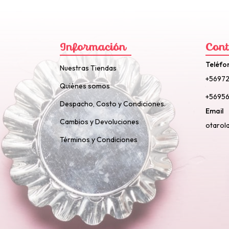
Información
Cont
Teléfo
Nuestras Tiendas
+5697
Quiénes somos
+56956
Despacho, Costo y Condiciones.
Email
Cambios y Devoluciones
otarol
Términos y Condiciones