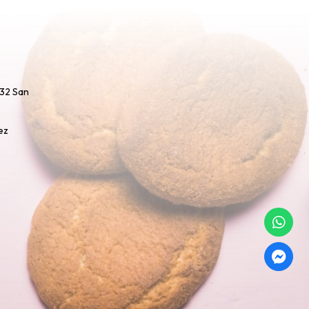
732 San
ez