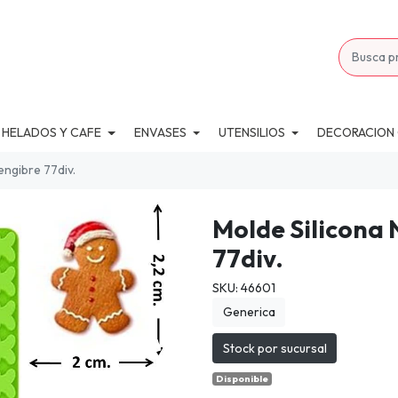
 HELADOS Y CAFE
ENVASES
UTENSILIOS
DECORACION
engibre 77div.
Molde Silicona 
77div.
SKU: 46601
Generica
Stock por sucursal
Disponible