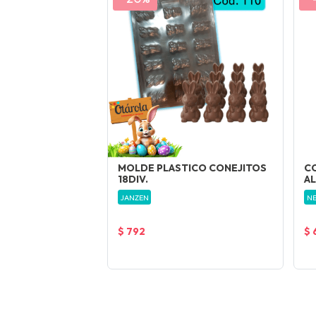
MOLDE PLASTICO CONEJITOS
C
18DIV.
AL
JANZEN
N
$ 792
$ 