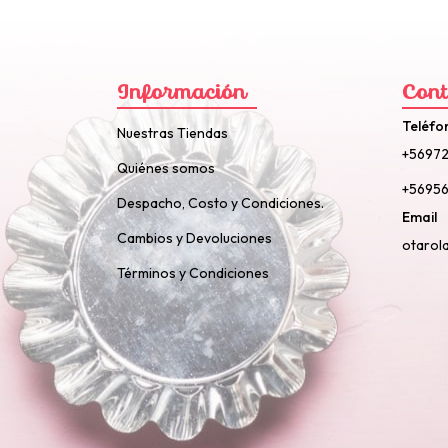
Información
Cont
Teléfo
Nuestras Tiendas
+5697
Quiénes somos
+56956
Despacho, Costo y Condiciones.
Email
Cambios y Devoluciones
otarol
Términos y Condiciones