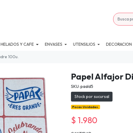
 HELADOS Y CAFE
ENVASES
UTENSILIOS
DECORACION
adre 100u.
Papel Alfajor D
SKU: paald5
Stock por sucursal
Pocas Unidades.
$ 1.980