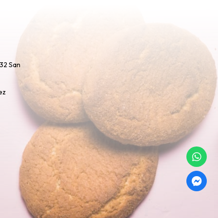
732 San
ez