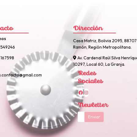
acto
Dirección
nos
Casa Matriz, Bolivia 2095, 8870
2549246
Ramón, Región Metropolitana.
167598
Av. Cardenal Raúl Silva Henríqu
10297, Local 60, La Granja.
Redes
a.contacto@gmail.com
Sociales
Newletter
Enviar