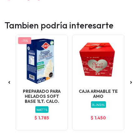
Tambien podría interesarte
-15%
T
PREPARADO PARA
CAJA ARMABLE TE
HELADOS SOFT
AMO
BASE 1LT. CALO.
BLINGIN
WATTS
$ 1.785
$ 1.450