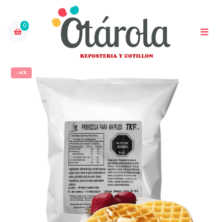
0
-4%