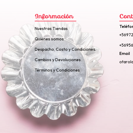
Información
Cont
Teléfo
Nuestras Tiendas
+5697
Quiénes somos
+56956
Despacho, Costo y Condiciones.
Email
Cambios y Devoluciones
otarol
Términos y Condiciones