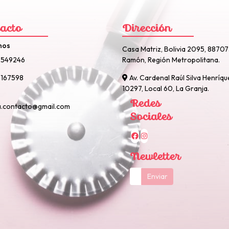
acto
Dirección
nos
Casa Matriz, Bolivia 2095, 8870
2549246
Ramón, Región Metropolitana.
167598
Av. Cardenal Raúl Silva Henríqu
10297, Local 60, La Granja.
Redes
a.contacto@gmail.com
Sociales
Newletter
Enviar