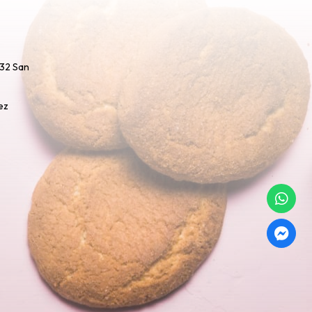
732 San
ez