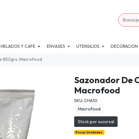
 HELADOS Y CAFE
ENVASES
UTENSILIOS
DECORACION
ue 850grs. Macrofood
Sazonador De Ca
Macrofood
SKU: CHA10
Macrofood
Stock por sucursal
Pocas Unidades.