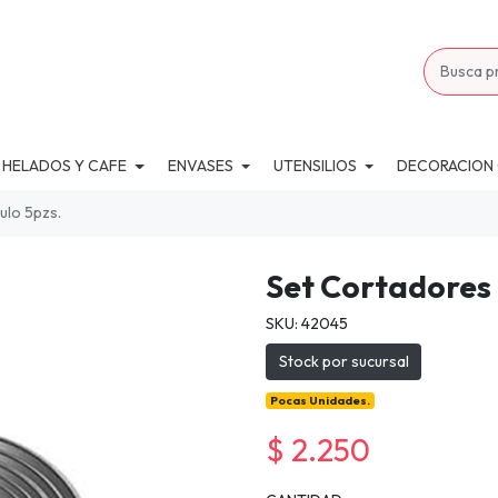
 HELADOS Y CAFE
ENVASES
UTENSILIOS
DECORACION
ulo 5pzs.
Set Cortadores 
SKU: 42045
Stock por sucursal
Pocas Unidades.
$ 2.250