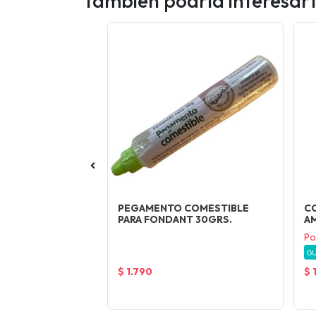
Tambien podría interesar
EN LACA
PEGAMENTO COMESTIBLE
C
GRS.
PARA FONDANT 30GRS.
A
Po
G
$ 1.790
$ 