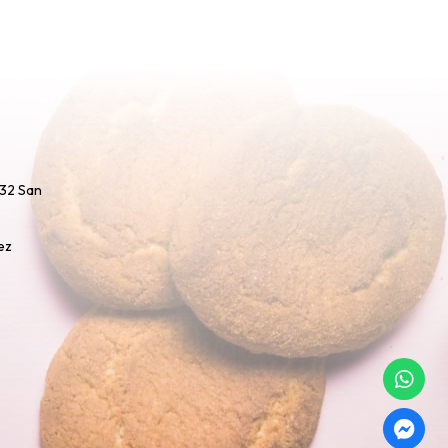
732 San
ez