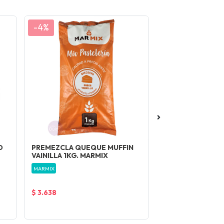
-4%
-4%
D
PREMEZCLA QUEQUE MUFFIN
COBERTURA CAR
VAINILLA 1KG. MARMIX
ALFAJOR 1KG.
MARMIX
MASTER MARTINI
$ 3.638
$ 8.304