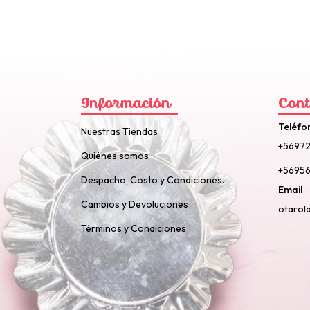
Información
Cont
Teléfo
Nuestras Tiendas
+5697
Quiénes somos
+56956
Despacho, Costo y Condiciones.
Email
Cambios y Devoluciones
otarol
Términos y Condiciones