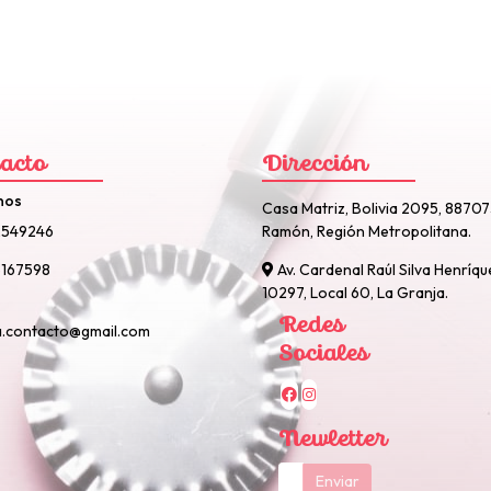
acto
Dirección
nos
Casa Matriz, Bolivia 2095, 8870
2549246
Ramón, Región Metropolitana.
167598
Av. Cardenal Raúl Silva Henríqu
10297, Local 60, La Granja.
Redes
a.contacto@gmail.com
Sociales
Newletter
Enviar