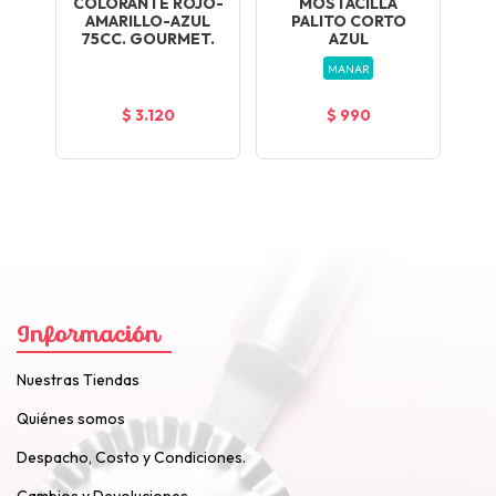
OR
COLORANTE ROJO-
MOSTACILLA
M
AMARILLO-AZUL
PALITO CORTO
75CC. GOURMET.
AZUL
MANAR
$ 3.120
$ 990
Información
Nuestras Tiendas
Quiénes somos
Despacho, Costo y Condiciones.