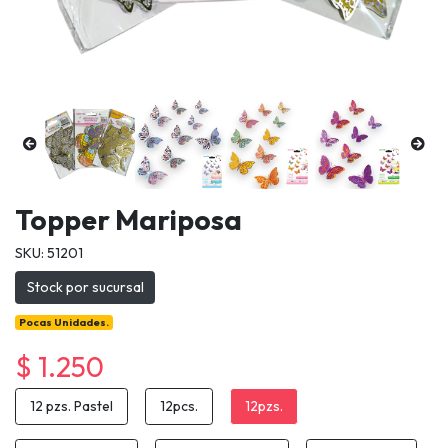
Topper Mariposa
SKU: 51201
Stock por sucursal
Pocas Unidades.
$ 1.250
12 pzs. Pastel
12pcs.
12pzs.