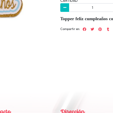
CANTIDAD
Topper feliz cumpleaños c
Compartir en:
acto
Dirección