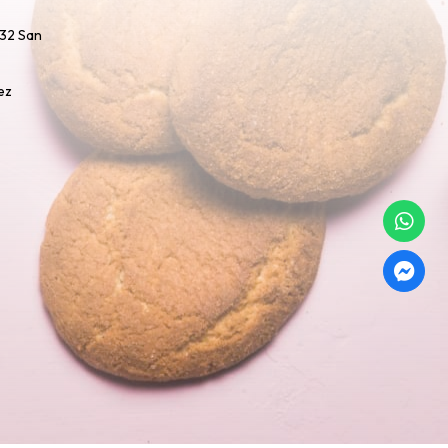
732 San
ez