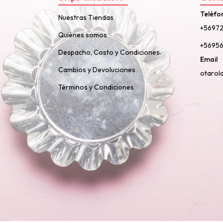
Teléfo
Nuestras Tiendas
+5697
Quiénes somos
+56956
Despacho, Costo y Condiciones.
Email
Cambios y Devoluciones
otarol
Términos y Condiciones