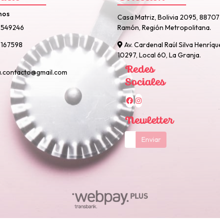
nos
Casa Matriz, Bolivia 2095, 8870
2549246
Ramón, Región Metropolitana.
167598
Av. Cardenal Raúl Silva Henríqu
10297, Local 60, La Granja.
Redes
a.contacto@gmail.com
Sociales
Newletter
Enviar