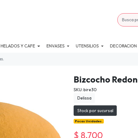
 HELADOS Y CAFE
ENVASES
UTENSILIOS
DECORACION
s.
Bizcocho Redon
SKU: bire30
Delissa
Stock por sucursal
Pocas Unidades.
$ 8.700