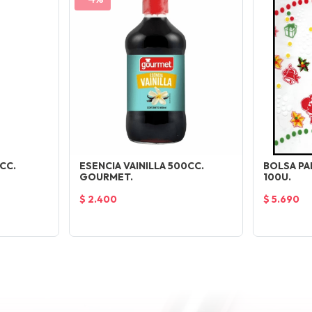
CC.
ESENCIA VAINILLA 500CC.
BOLSA PA
GOURMET.
100U.
$ 2.400
$ 5.690