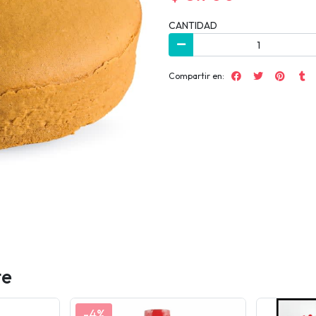
CANTIDAD
Compartir en:
te
-4%