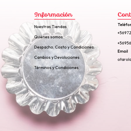
Información
Cont
Teléfo
Nuestras Tiendas
+5697
Quiénes somos
+56956
Despacho, Costo y Condiciones.
Email
Cambios y Devoluciones
otarol
Términos y Condiciones