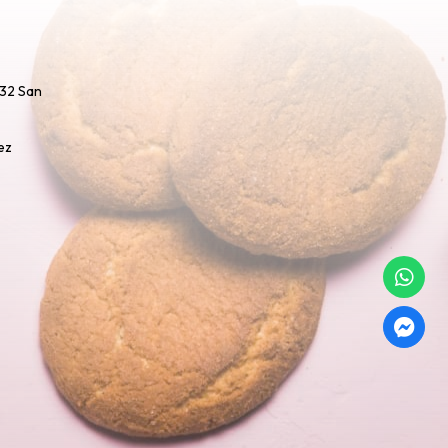
732 San
ez