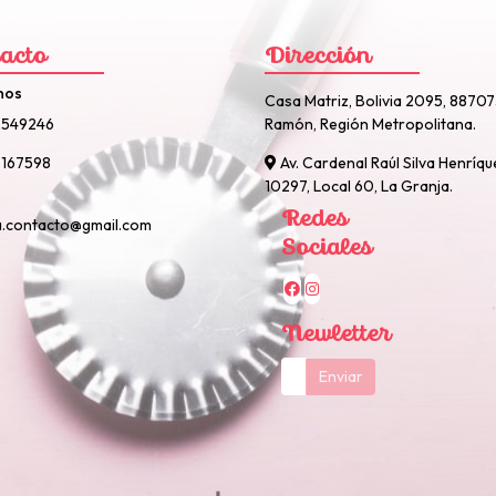
acto
Dirección
nos
Casa Matriz, Bolivia 2095, 8870
2549246
Ramón, Región Metropolitana.
167598
Av. Cardenal Raúl Silva Henríqu
10297, Local 60, La Granja.
Redes
a.contacto@gmail.com
Sociales
Newletter
Enviar