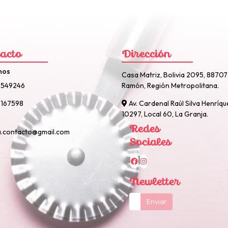
acto
Dirección
nos
Casa Matriz, Bolivia 2095, 8870
2549246
Ramón, Región Metropolitana.
167598
Av. Cardenal Raúl Silva Henríqu
10297, Local 60, La Granja.
Redes
a.contacto@gmail.com
Sociales
Newletter
Enviar