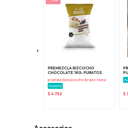
EDONDO 30
PREMEZCLA BIZCOCHO
PR
CHOCOLATE 1KG. PURATOS
PU
chuelo
premezcla bizcocho brazo reina
PU
PURATOS
$ 4.752
$ 
Accesorios