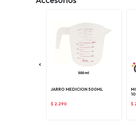
DIDORA BLANCA
JARRO MEDICION 500ML
M
10
$ 2.290
$ 