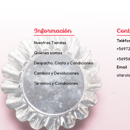
Información
Cont
Teléfo
Nuestras Tiendas
+5697
Quiénes somos
+56956
Despacho, Costo y Condiciones.
Email
Cambios y Devoluciones
otarol
Términos y Condiciones