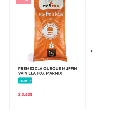
PREMEZCLA QUEQUE MUFFIN
CREMA GOURME
VAINILLA 1KG. MARMIX
370GRS.
Chantilly
MARMIX
GOURMET
$ 3.638
$ 4.032