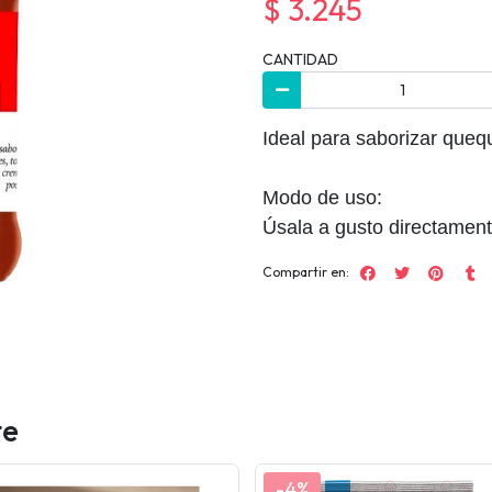
$ 3.245
CANTIDAD
Ideal para saborizar quequ
Modo de uso:
Úsala a gusto directament
Compartir en:
te
-4%