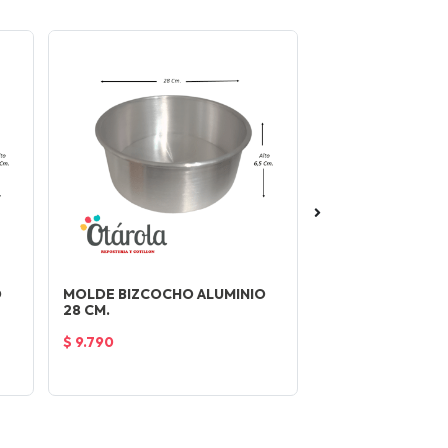
-20%
O
MOLDE BIZCOCHO ALUMINIO
MOLDE DE PAPEL
28 CM.
PASCUA 500GRS. 
$ 9.790
$ 1.000