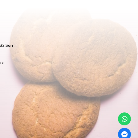
732 San
ez