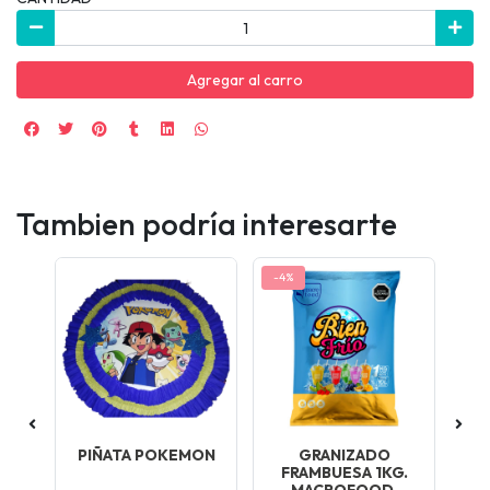
Agregar al carro
Tambien podría interesarte
-4%
PIÑATA POKEMON
GRANIZADO
MO
FRAMBUESA 1KG.
MACROFOOD.