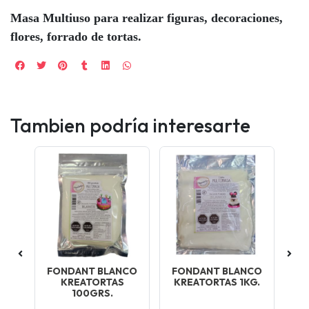
Masa Multiuso para realizar figuras, decoraciones,
flores, forrado de tortas.
Tambien podría interesarte
NA
FONDANT BLANCO
FONDANT BLANCO
C
.
KREATORTAS
KREATORTAS 1KG.
G
100GRS.
 de