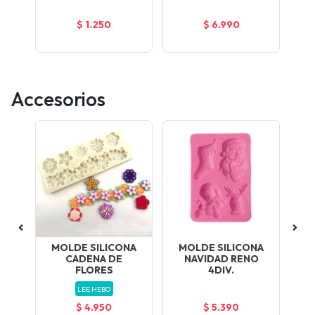
.
$ 1.250
$ 6.990
Accesorios
NA
MOLDE SILICONA
MOLDE SILICONA
M
EO
CADENA DE
NAVIDAD RENO
N
FLORES
4DIV.
LEE HEBO
$ 4.950
$ 5.390