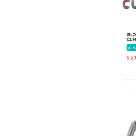
GLO
CUM
BLIN
$ 2.