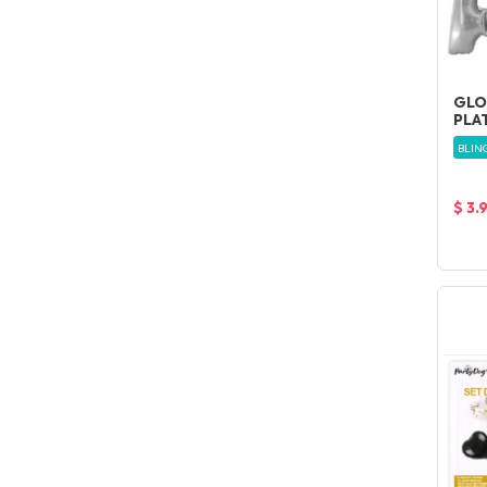
GLO
PLA
BLIN
$ 3.