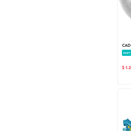
CAD
PART
$ 1.