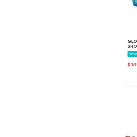
GLO
SHO
GENE
$ 1.