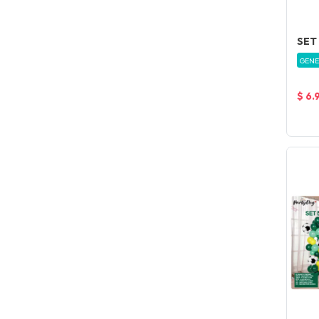
SET
GENE
$ 6.